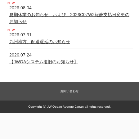
2026.08.04
夏期休業のお知らせ および 2026C07W2報酬支払日変更の
お知らせ
2026.07.31
九州地方、配送遅延のお知らせ
2026.07.24
【JWOAシステム復旧のお知らせ】
2026.07.24
システム不具合について
お問い合わせ
2026.06.05
新規商品【太古の甕 細胞浴サロン営業権】販売一時休止の件
Copyright (c) JW Ocean Avenue Japan all rights reserved.
2026.05.21
【JWOAシステム復旧のお知らせ】
2026.05.20