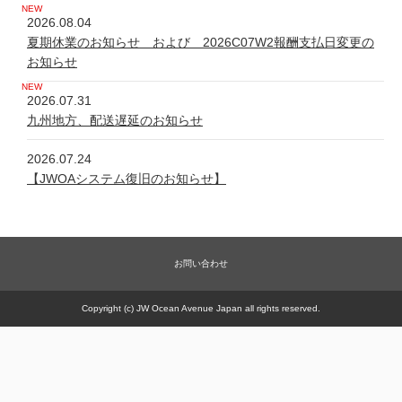
2026.08.04
夏期休業のお知らせ および 2026C07W2報酬支払日変更の
お知らせ
2026.07.31
九州地方、配送遅延のお知らせ
2026.07.24
【JWOAシステム復旧のお知らせ】
2026.07.24
システム不具合について
お問い合わせ
2026.06.05
新規商品【太古の甕 細胞浴サロン営業権】販売一時休止の件
Copyright (c) JW Ocean Avenue Japan all rights reserved.
2026.05.21
【JWOAシステム復旧のお知らせ】
2026.05.20